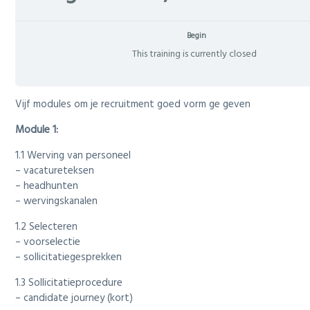
i
o
n
Begin
This training is currently closed
Vijf modules om je recruitment goed vorm ge geven
Module 1:
1.1 Werving van personeel
– vacatureteksen
– headhunten
– wervingskanalen
1.2 Selecteren
– voorselectie
– sollicitatiegesprekken
1.3 Sollicitatieprocedure
– candidate journey (kort)