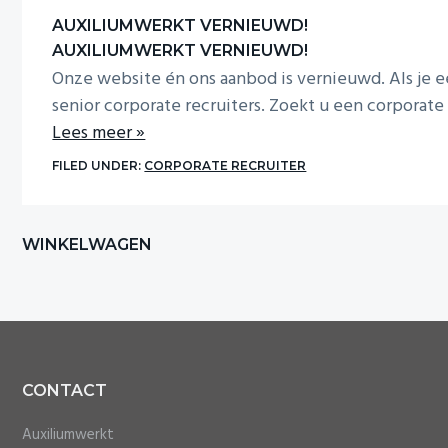
i
o
AUXILIUMWERKT VERNIEUWD!
n
AUXILIUMWERKT VERNIEUWD!
Onze website én ons aanbod is vernieuwd. Als je e
senior corporate recruiters. Zoekt u een corporate
Lees meer »
FILED UNDER:
CORPORATE RECRUITER
Primary
WINKELWAGEN
Sidebar
Footer
CONTACT
Auxiliumwerkt