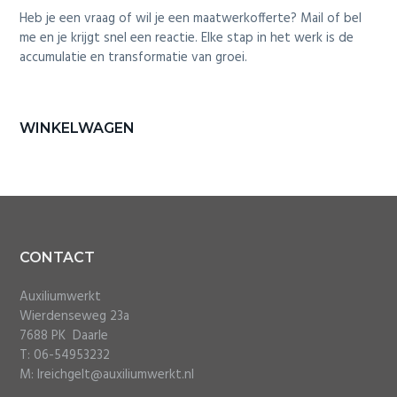
i
Heb je een vraag of wil je een maatwerkofferte? Mail of bel
o
me en je krijgt snel een reactie. Elke stap in het werk is de
n
accumulatie en transformatie van groei.
Primary
WINKELWAGEN
Sidebar
Footer
CONTACT
Auxiliumwerkt
Wierdenseweg 23a
7688 PK Daarle
T: 06-54953232
M: lreichgelt@auxiliumwerkt.nl