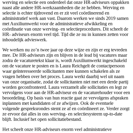
werving en selectie een onderdeel dat onze HR-adviseurs oppakken
naast alle andere HR-werkzaamheden die ze hebben. Werving en
selectie is echter tijdrovend en er zit veel coördinerend en
administratief werk aan vast. Daarom werken we sinds 2019 samen
met Auxiliumwerkt voor de administratieve afwikkeling en
coördinatie van onze werving- en selectieprocedures. Dit scheelt de
HR- adviseurs enorm veel tijd. Tijd die ze nu in kunnen zetten voor
inhoudelijk advieswerk.
We werken nu zo’n twee jaar op deze wijze en zijn er erg tevreden
mee. De HR-adviseurs zijn en blijven in de lead bij vacatures maar
zodra de vacaturetekst klaar is, wordt Auxiliumwerkt ingeschakeld
om de vacature te posten en is Laura Reichgelt de contactpersoon
waar geïnteresseerde sollicitanten mee kunnen schakelen als ze
vragen hebben over het proces. Laura werkt daarbij wel uit naam
van onze organisatie, zodat de sollicitanten niet met een derde partij
worden geconfronteerd. Laura verzamelt alle sollicitaties en legt ze
vervolgens voor aan de HR-adviseur en de vacaturehouder voor een
beoordeling. Op basis van hun reactie gaat ze vervolgens afspraken
inplannen met kandidaten of ze afwijzen. Ook de eventuele
volgende gespreksrondes stemt ze af en coördineert ze. Verder zorgt
ze ervoor dat alles in ons werving- en selectiesysteem up-to-date
blijft. Inclusief het open sollicitatiebestand.
Het scheelt onze HR-adviseurs enorm veel administratieve