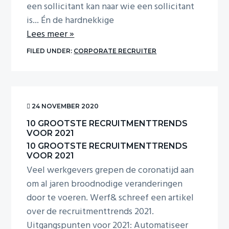
i
een sollicitant kan naar wie een sollicitant
o
is... Én de hardnekkige
n
Lees meer »
FILED UNDER:
CORPORATE RECRUITER
24 NOVEMBER 2020
10 GROOTSTE RECRUITMENTTRENDS
VOOR 2021
10 GROOTSTE RECRUITMENTTRENDS
VOOR 2021
Veel werkgevers grepen de coronatijd aan
om al jaren broodnodige veranderingen
door te voeren. Werf& schreef een artikel
over de recruitmenttrends 2021.
Uitgangspunten voor 2021: Automatiseer