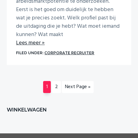
arbeidsmarktpotentie te onderzoeken.
Eerst is het goed om duidelijk te hebben
wat je precies zoekt. Welk profiel past bij
de uitdaging die je hebt? Wat moet iemand
kunnen? Wat maakt
Lees meer »
FILED UNDER:
CORPORATE RECRUITER
Page
Page
Go
1
2
Next Page »
to
Primary
WINKELWAGEN
Sidebar