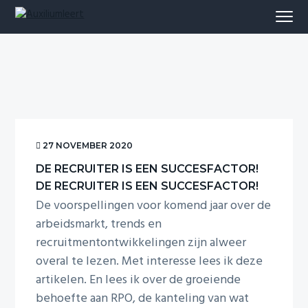
S
S
S
S
Menu
k
k
k
k
AUXILIUMLEERT
i
i
i
i
p
p
p
p
t
t
t
t
o
o
o
o
p
m
p
f
r
a
r
o
i
i
i
o
m
n
m
t
27 NOVEMBER 2020
a
c
a
e
DE RECRUITER IS EEN SUCCESFACTOR!
r
o
r
r
DE RECRUITER IS EEN SUCCESFACTOR!
y
n
y
n
t
s
De voorspellingen voor komend jaar over de
a
e
i
arbeidsmarkt, trends en
v
n
d
recruitmentontwikkelingen zijn alweer
i
t
e
overal te lezen. Met interesse lees ik deze
g
b
artikelen. En lees ik over de groeiende
a
a
t
r
behoefte aan RPO, de kanteling van wat