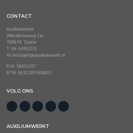
Footer
CONTACT
Auxiliumwerkt
Wierdenseweg 23a
7688 PK Daarle
T: 06-54953232
M: lreichgelt@auxiliumwerkt.nl
KVK: 58450297
BTW: NL102397685B02
VOLG ONS
AUXILIUMWERKT