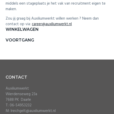
i
middels een stageplaats je het vak van recruitment eigen te
o
maken.
n
Zou jij graag bij Auxiliumwerkt willen werken ? Neem dan
contact op via:
career@auxiliumwerkt.nl
Primary
WINKELWAGEN
Sidebar
VOORTGANG
Footer
CONTACT
Auxiliumwerkt
Wierdenseweg 23a
7688 PK Daarle
T: 06-54953232
M: lreichgelt@auxiliumwerkt.nl