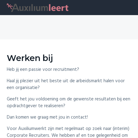
S
S
S
S
k
k
k
k
AUXILIUMLEERT
i
i
i
i
p
p
p
p
t
t
t
t
o
o
o
o
p
m
p
f
r
a
r
o
Werken bij
i
i
i
o
m
n
m
t
Heb jij een passie voor recruitment?
a
c
a
e
r
o
r
r
Haal jij plezier uit het beste uit de arbeidsmarkt halen voor
y
n
y
een organisatie?
n
t
s
a
e
i
Geeft het jou voldoening om de gewenste resultaten bij een
v
n
d
opdrachtgever te realiseren?
i
t
e
Dan komen we graag met jou in contact!
g
b
a
a
Voor Auxiliumwerkt zijn met regelmaat op zoek naar (interim)
t
r
Corporate Recruiters. We hebben af en toe gelegenheid om