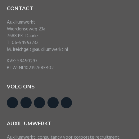
i
o
Footer
CONTACT
n
Auxiliumwerkt
Wierdenseweg 23a
7688 PK Daarle
T: 06-54953232
M: lreichgelt@auxiliumwerkt.nl
KVK: 58450297
BTW: NL102397685B02
VOLG ONS
AUXILIUMWERKT
Auxiliumwerkt: consultancy voor corporate recruitment.