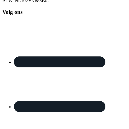
BTW: NL102397685B02
Volg ons