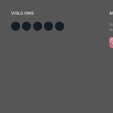
VOLG ONS
A
Au
re