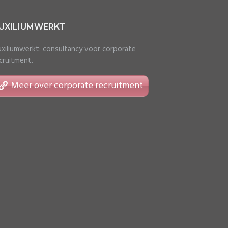
UXILIUMWERKT
xiliumwerkt: consultancy voor corporate
cruitment.
Meer over corporate recruitment