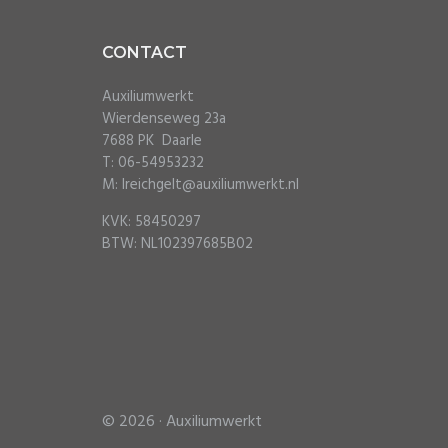
Footer
CONTACT
Auxiliumwerkt
Wierdenseweg 23a
7688 PK Daarle
T: 06-54953232
M: lreichgelt@auxiliumwerkt.nl
KVK: 58450297
BTW: NL102397685B02
© 2026 ·
Auxiliumwerkt