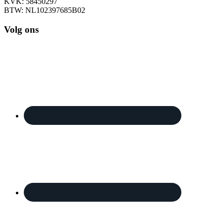
KVK: 58450297
BTW: NL102397685B02
Volg ons