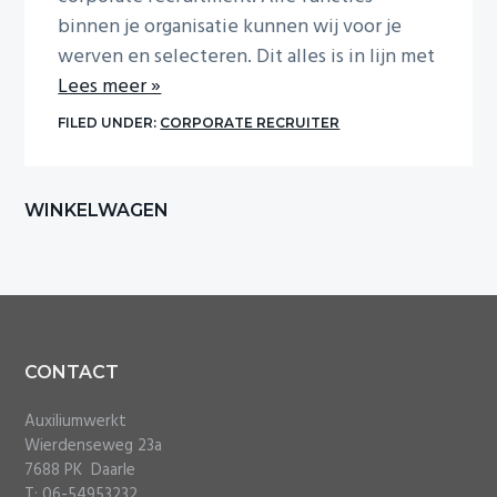
i
binnen je organisatie kunnen wij voor je
o
n
werven en selecteren. Dit alles is in lijn met
Lees meer »
FILED UNDER:
CORPORATE RECRUITER
Primary
WINKELWAGEN
Sidebar
Footer
CONTACT
Auxiliumwerkt
Wierdenseweg 23a
7688 PK Daarle
T: 06-54953232