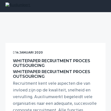
S
S
S
S
k
k
k
k
AUXILIUMLEERT
i
i
i
i
p
p
p
p
t
t
t
t
o
o
o
o
p
m
p
f
r
a
r
o
i
i
i
o
m
n
m
t
14 JANUARI 2020
a
c
a
e
WHITEPAPER RECRUITMENT PROCES
r
o
r
r
OUTSOURCING
y
n
y
WHITEPAPER RECRUITMENT PROCES
n
t
s
OUTSOURCING
a
e
i
Recruitment kent vele aspecten die van
v
n
d
invloed zijn op de kwaliteit, snelheid en
i
t
e
g
b
vervulling. Auxiliumwerkt begeleidt vele
a
a
organisaties naar een adequate, succesvolle
t
r
corporate recruitment. Alle functies