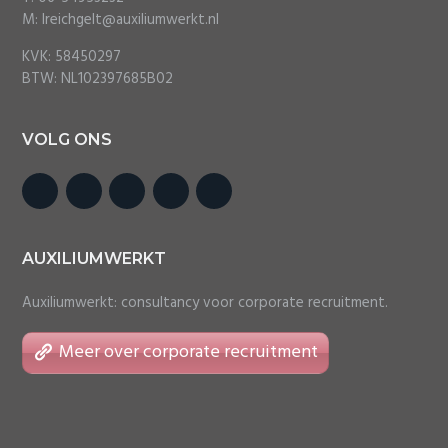
M: lreichgelt@auxiliumwerkt.nl
KVK: 58450297
BTW: NL102397685B02
VOLG ONS
AUXILIUMWERKT
Auxiliumwerkt: consultancy voor corporate recruitment.
Meer over corporate recruitment