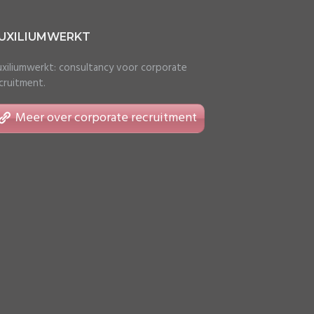
UXILIUMWERKT
xiliumwerkt: consultancy voor corporate
cruitment.
Meer over corporate recruitment