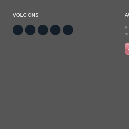
VOLG ONS
A
Au
re