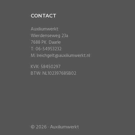
Footer
CONTACT
Auxiliumwerkt
Wierdenseweg 23a
7688 PK Daarle
T: 06-54953232
M: lreichgelt@auxiliumwerkt.nl
KVK: 58450297
BTW: NL102397685B02
© 2026 ·
Auxiliumwerkt