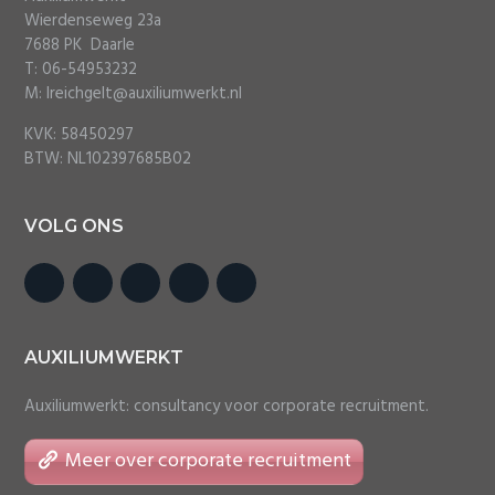
Wierdenseweg 23a
7688 PK Daarle
T: 06-54953232
M: lreichgelt@auxiliumwerkt.nl
KVK: 58450297
BTW: NL102397685B02
VOLG ONS
AUXILIUMWERKT
Auxiliumwerkt: consultancy voor corporate recruitment.
Meer over corporate recruitment