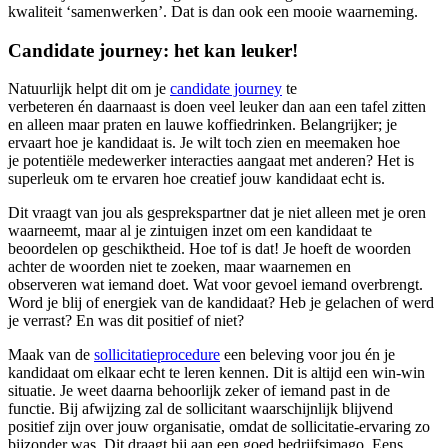
kwaliteit ‘samenwerken’. Dat is dan ook een mooie waarneming.
Candidate journey: het kan leuker!
Natuurlijk helpt dit om je
candidate journey
te
verbeteren én daarnaast is doen veel leuker dan aan een tafel zitten
en alleen maar praten en lauwe koffiedrinken. Belangrijker; je
ervaart hoe je kandidaat is. Je wilt toch zien en meemaken hoe
je potentiële medewerker interacties aangaat met anderen? Het is
superleuk om te ervaren hoe creatief jouw kandidaat echt is.
Dit vraagt van jou als gesprekspartner dat je niet alleen met je oren
waarneemt, maar al je zintuigen inzet om een kandidaat te
beoordelen op geschiktheid. Hoe tof is dat! Je hoeft de woorden
achter de woorden niet te zoeken, maar waarnemen en
observeren wat iemand doet. Wat voor gevoel iemand overbrengt.
Word je blij of energiek van de kandidaat? Heb je gelachen of werd
je verrast? En was dit positief of niet?
Maak van de
sollicitatieprocedure
een beleving voor jou én je
kandidaat om elkaar echt te leren kennen. Dit is altijd een win-win
situatie. Je weet daarna behoorlijk zeker of iemand past in de
functie. Bij afwijzing zal de sollicitant waarschijnlijk blijvend
positief zijn over jouw organisatie, omdat de sollicitatie-ervaring zo
bijzonder was. Dit draagt bij aan een goed bedrijfsimago. Eens