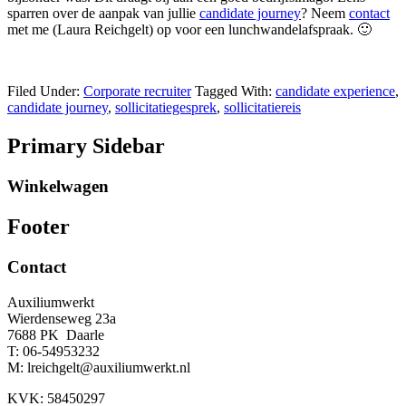
sparren over de aanpak van jullie
candidate journey
? Neem
contact
met me (Laura Reichgelt) op voor een lunchwandelafspraak. 🙂
Filed Under:
Corporate recruiter
Tagged With:
candidate experience
,
candidate journey
,
sollicitatiegesprek
,
sollicitatiereis
Primary Sidebar
Winkelwagen
Footer
Contact
Auxiliumwerkt
Wierdenseweg 23a
7688 PK Daarle
T: 06-54953232
M: lreichgelt@auxiliumwerkt.nl
KVK: 58450297