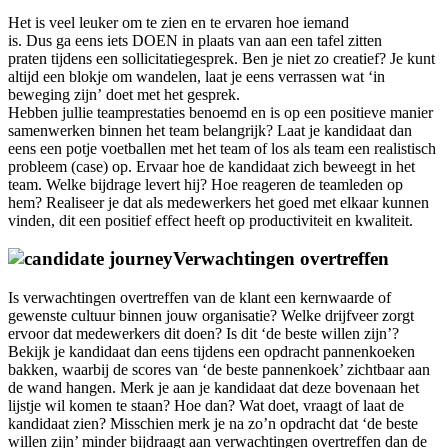
Het is veel leuker om te zien en te ervaren hoe iemand
is. Dus ga eens iets DOEN in plaats van aan een tafel zitten
praten tijdens een sollicitatiegesprek. Ben je niet zo creatief? Je kunt
altijd een blokje om wandelen, laat je eens verrassen wat ‘in
beweging zijn’ doet met het gesprek.
Hebben jullie teamprestaties benoemd en is op een positieve manier
samenwerken binnen het team belangrijk? Laat je kandidaat dan
eens een potje voetballen met het team of los als team een realistisch
probleem (case) op. Ervaar hoe de kandidaat zich beweegt in het
team. Welke bijdrage levert hij? Hoe reageren de teamleden op
hem? Realiseer je dat als medewerkers het goed met elkaar kunnen
vinden, dit een positief effect heeft op productiviteit en kwaliteit.
Verwachtingen overtreffen
Is verwachtingen overtreffen van de klant een kernwaarde of
gewenste cultuur binnen jouw organisatie? Welke drijfveer zorgt
ervoor dat medewerkers dit doen? Is dit ‘de beste willen zijn’?
Bekijk je kandidaat dan eens tijdens een opdracht pannenkoeken
bakken, waarbij de scores van ‘de beste pannenkoek’ zichtbaar aan
de wand hangen. Merk je aan je kandidaat dat deze bovenaan het
lijstje wil komen te staan? Hoe dan? Wat doet, vraagt of laat de
kandidaat zien? Misschien merk je na zo’n opdracht dat ‘de beste
willen zijn’ minder bijdraagt aan verwachtingen overtreffen dan de