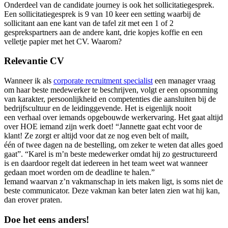
Onderdeel van de candidate journey is ook het sollicitatiegesprek.
Een sollicitatiegesprek is 9 van 10 keer een setting waarbij de
sollicitant aan ene kant van de tafel zit met een 1 of 2
gesprekspartners aan de andere kant, drie kopjes koffie en een
velletje papier met het CV. Waarom?
Relevantie CV
Wanneer ik als
corporate recruitment specialist
een manager vraag
om haar beste medewerker te beschrijven, volgt er een opsomming
van karakter, persoonlijkheid en competenties die aansluiten bij de
bedrijfscultuur en de leidinggevende. Het is eigenlijk nooit
een verhaal over iemands opgebouwde werkervaring. Het gaat altijd
over HOE iemand zijn werk doet! “Jannette gaat echt voor de
klant! Ze zorgt er altijd voor dat ze nog even belt of mailt,
één of twee dagen na de bestelling, om zeker te weten dat alles goed
gaat”. “Karel is m’n beste medewerker omdat hij zo gestructureerd
is en daardoor regelt dat iedereen in het team weet wat wanneer
gedaan moet worden om de deadline te halen.”
Iemand waarvan z’n vakmanschap in iets maken ligt, is soms niet de
beste communicator. Deze vakman kan beter laten zien wat hij kan,
dan erover praten.
Doe het eens anders!